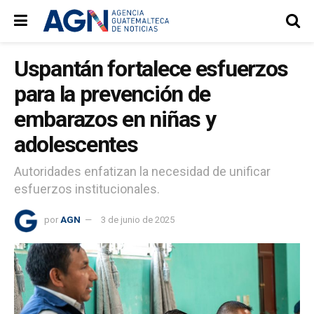
Uspantán fortalece esfuerzos
para la prevención de
embarazos en niñas y
adolescentes
Autoridades enfatizan la necesidad de unificar
esfuerzos institucionales.
por
AGN
3 de junio de 2025