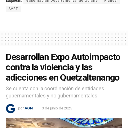
Etiquetas:
Gobernación Departamental de Quiché
Planea
SVET
Desarrollan Expo Autoimpacto
contra la violencia y las
adicciones en Quetzaltenango
Se cuenta con la coordinación de entidades
gubernamentales y no gubernamentales.
por
AGN
3 de junio de 2025