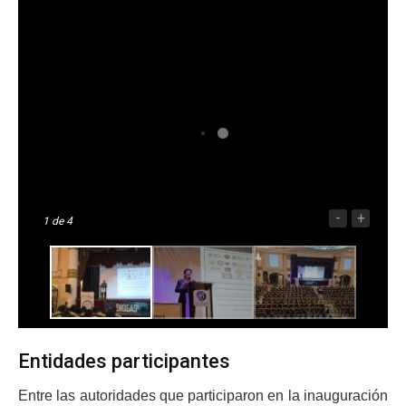
-
+
1
de 4
Entidades participantes
Entre las autoridades que participaron en la inauguración