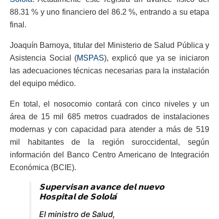
88.31 % y uno financiero del 86.2 %, entrando a su etapa
final.
Joaquín Barnoya, titular del Ministerio de Salud Pública y
Asistencia Social (
MSPAS
), explicó que ya se iniciaron
las adecuaciones técnicas necesarias para la instalación
del equipo médico.
En total, el nosocomio contará con cinco niveles y un
área de 15 mil 685 metros cuadrados de instalaciones
modernas y con capacidad para atender a más de 519
mil habitantes de la región suroccidental, según
información del Banco Centro Americano de Integración
Económica (BCIE).
𝗦𝘂𝗽𝗲𝗿𝘃𝗶𝘀𝗮𝗻 𝗮𝘃𝗮𝗻𝗰𝗲 𝗱𝗲𝗹 𝗻𝘂𝗲𝘃𝗼
𝗛𝗼𝘀𝗽𝗶𝘁𝗮𝗹 𝗱𝗲 𝗦𝗼𝗹𝗼𝗹𝗮́
El ministro de Salud,