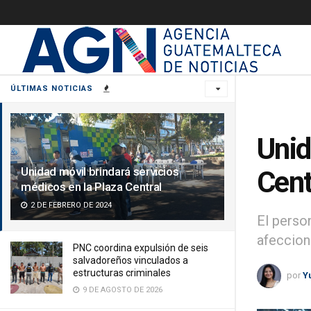
ÚLTIMAS NOTICIAS
Unid
Unidad móvil brindará servicios
Cent
médicos en la Plaza Central
2 DE FEBRERO DE 2024
El perso
afeccion
PNC coordina expulsión de seis
salvadoreños vinculados a
estructuras criminales
por
Y
9 DE AGOSTO DE 2026