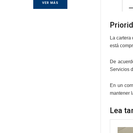
VER MÁS
—
Priori
La cartera
está compr
De acuerd
Servicios 
En un comu
mantener l
Lea ta