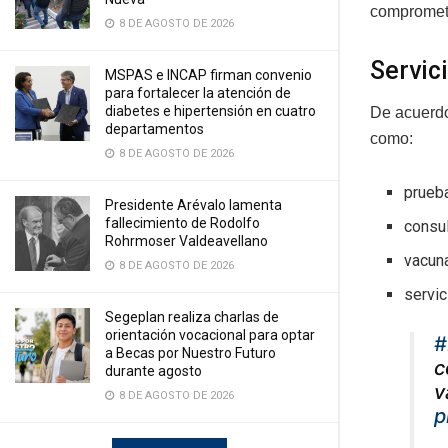
comprometi
8 DE AGOSTO DE 2026
Servic
MSPAS e INCAP firman convenio
para fortalecer la atención de
diabetes e hipertensión en cuatro
De acuerdo
departamentos
como:
8 DE AGOSTO DE 2026
prueb
Presidente Arévalo lamenta
fallecimiento de Rodolfo
consu
Rohrmoser Valdeavellano
vacun
8 DE AGOSTO DE 2026
servic
Segeplan realiza charlas de
orientación vocacional para optar
#
a Becas por Nuestro Futuro
c
durante agosto
v
8 DE AGOSTO DE 2026
p