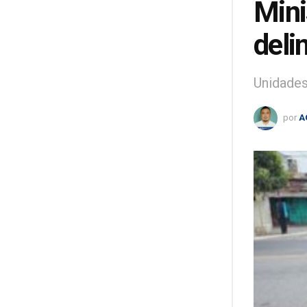
Mini
deli
Unidades
por
A