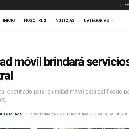
Guat
INICIO
NOSOTROS
NOTICIAS
CATEGORÍAS
ad móvil brindará servicio
ral
nal destinado para la unidad móvil está calificado p
es.
uliza Muñoz
2 de febrero de 2024
en
NACIONALES
,
Salud
,
SALUD Y V