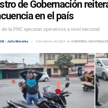
stro de Gobernación reiter
ncuencia en el país
 de la PNC ejecutan operativos a nivel nacional.
GN - Julio Morales
4 de febrero de 2024
en
GOBIERNO
,
NACIONALE