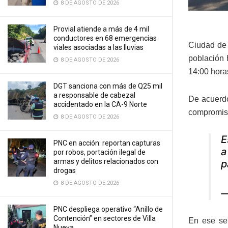
8 DE AGOSTO DE 2026
Provial atiende a más de 4 mil
conductores en 68 emergencias
Ciudad de 
viales asociadas a las lluvias
población 
8 DE AGOSTO DE 2026
14:00 hora
DGT sanciona con más de Q25 mil
a responsable de cabezal
De acuerdo
accidentado en la CA-9 Norte
compromiso
8 DE AGOSTO DE 2026
E
PNC en acción: reportan capturas
a
por robos, portación ilegal de
armas y delitos relacionados con
p
drogas
8 DE AGOSTO DE 2026
—
PNC despliega operativo “Anillo de
Contención” en sectores de Villa
En ese sen
Nueva