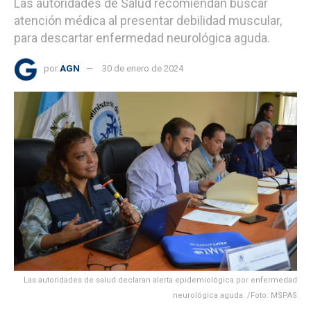
Las autoridades de Salud recomiendan buscar
atención médica al presentar debilidad muscular,
para descartar enfermedad neurológica aguda.
por
AGN
30 de enero de 2024
Las autoridades de salud declaran alerta epidemiológica por enfermedad
neurológica aguda. /Foto: MSPAS