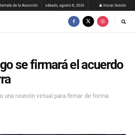
temala de la Asunción
sábado, agosto 8, 2026
Iniciar Sesión
o se firmará el acuerdo
rra
 una reunión virtual para firmar de forma