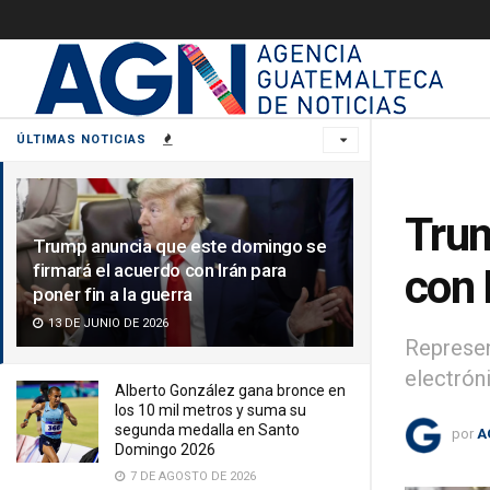
ÚLTIMAS NOTICIAS
Trum
Trump anuncia que este domingo se
firmará el acuerdo con Irán para
con 
poner fin a la guerra
13 DE JUNIO DE 2026
Represen
electróni
Alberto González gana bronce en
los 10 mil metros y suma su
segunda medalla en Santo
por
A
Domingo 2026
7 DE AGOSTO DE 2026