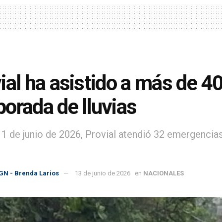
ial ha asistido a más de 4
orada de lluvias
 11 de junio de 2026, Provial atendió 32 emergencias
GN - Brenda Larios
13 de junio de 2026
en
NACIONALES