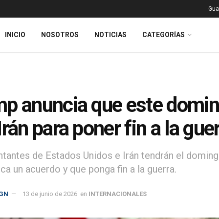
Gua
INICIO
NOSOTROS
NOTICIAS
CATEGORÍAS
p anuncia que este doming
Irán para poner fin a la gue
tantes de Estados Unidos e Irán tendrán el domingo
ca un acuerdo y que ponga fin a la guerra.
GN
13 de junio de 2026
en
INTERNACIONALES