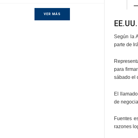
—
VER MÁS
EE.UU.
Según la A
parte de I
Representa
para firma
sábado el d
El llamado
de negocia
Fuentes es
razones log