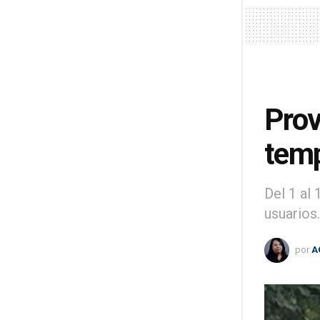
Prov
temp
Del 1 al
usuarios.
por
A