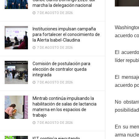
marcha la delegación nacional
7 DE AGOSTO DE 2026
Washingto
Instituciones impulsan campaña
para fortalecer el conocimiento de
acuerdo con
la Alerta Isabel-Claudina
7 DE AGOSTO DE 2026
El acuerdo
líder repub
Comisión de postulación para
elección de contralor queda
integrada
El mensaj
7 DE AGOSTO DE 2026
acuerdo po
Mintrab continúa impulsando la
No obstant
habilitación de salas de lactancia
materna en los espacios de
posibilida
trabajo
7 DE AGOSTO DE 2026
En su mens
arma nuclea
IGT continúa ejecutando