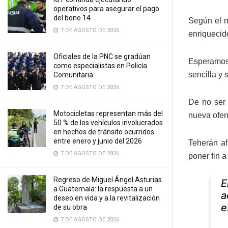
operativos para asegurar el pago
del bono 14
Según el m
7 DE AGOSTO DE 2026
enriquecido
Oficiales de la PNC se gradúan
Esperamos 
como especialistas en Policía
sencilla y 
Comunitaria
7 DE AGOSTO DE 2026
De no ser 
Motocicletas representan más del
nueva ofens
50 % de los vehículos involucrados
en hechos de tránsito ocurridos
entre enero y junio del 2026
Teherán af
7 DE AGOSTO DE 2026
poner fin a
Regreso de Miguel Ángel Asturias
E
a Guatemala: la respuesta a un
a
deseo en vida y a la revitalización
e
de su obra
7 DE AGOSTO DE 2026