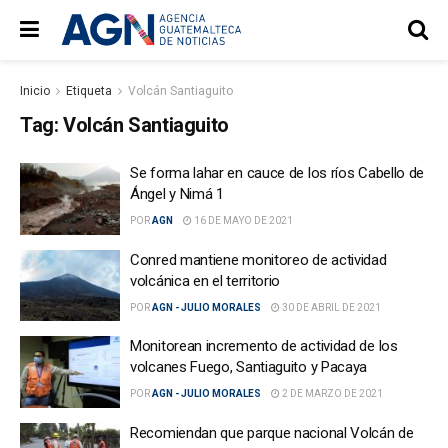
Inicio
Etiqueta
Volcán Santiaguito
Tag:
Volcán Santiaguito
Se forma lahar en cauce de los ríos Cabello de
Ángel y Nimá 1
POR
AGN
16 DE MAYO DE 2021
Conred mantiene monitoreo de actividad
volcánica en el territorio
POR
AGN - JULIO MORALES
30 DE ABRIL DE 2021
Monitorean incremento de actividad de los
volcanes Fuego, Santiaguito y Pacaya
POR
AGN - JULIO MORALES
2 DE MARZO DE 2021
Recomiendan que parque nacional Volcán de