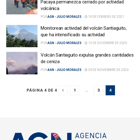
Pacaya permanezca cerrado por actividad
volcánica
POR
AGN - JULIO MORALES
19 DE FEBRERO DE 2021
Monitorean actividad del volcán Santiaguito,
que ha intensificado su actividad
POR
AGN - JULIO MORALES
13 DE DICIEMBRE DE 2020
Volcán Santiaguito expulsa grandes cantidades
de ceniza
POR
AGN - JULIO MORALES
30 DE NOVIEMBRE DE 2020
1
…
3
4
PÁGINA 4 DE 4