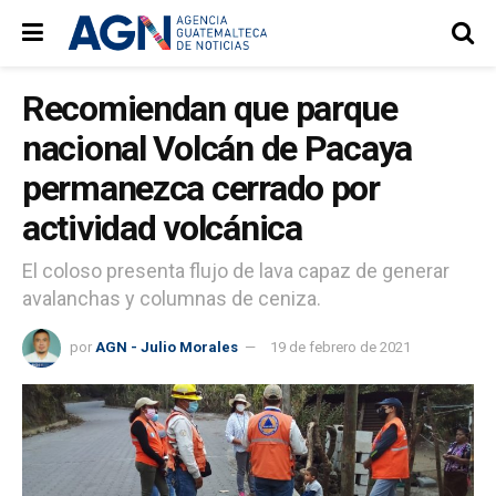
Recomiendan que parque
nacional Volcán de Pacaya
permanezca cerrado por
actividad volcánica
El coloso presenta flujo de lava capaz de generar
avalanchas y columnas de ceniza.
por
AGN - Julio Morales
19 de febrero de 2021