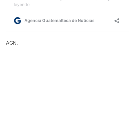
AGN.
Via:
EFE
Etiquetas:
bibliotecas
Ciudad de México
Coronavirus
México