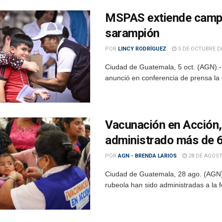
MSPAS extiende campañ
sarampión
POR
LINCY RODRÍGUEZ
5 DE OCTUBRE D
Ciudad de Guatemala, 5 oct. (AGN).- 
anunció en conferencia de prensa la 
Vacunación en Acción, 
administrado más de 6
POR
AGN - BRENDA LARIOS
28 DE AGOST
Ciudad de Guatemala, 28 ago. (AGN).
rubeola han sido administradas a la fe