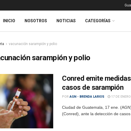
Gua
INICIO
NOSOTROS
NOTICIAS
CATEGORÍAS
eta
vacunación sarampión y polio
cunación sarampión y polio
Conred emite medidas 
casos de sarampión
POR
AGN - BRENDA LARIOS
17 DE ENERO
Ciudad de Guatemala, 17 ene. (AGN)
(Conred), ante la detección de casos