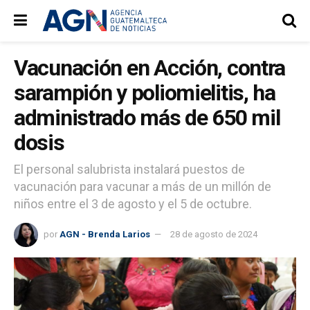
Vacunación en Acción, contra
sarampión y poliomielitis, ha
administrado más de 650 mil
dosis
El personal salubrista instalará puestos de
vacunación para vacunar a más de un millón de
niños entre el 3 de agosto y el 5 de octubre.
por
AGN - Brenda Larios
28 de agosto de 2024