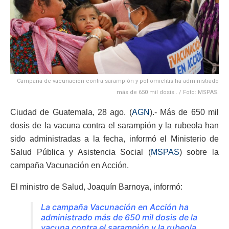
Campaña de vacunación contra sarampión y poliomielitis ha administrado
más de 650 mil dosis . / Foto: MSPAS.
Ciudad de Guatemala, 28 ago. (
AGN
).- Más de 650 mil
dosis de la vacuna contra el sarampión y la rubeola han
sido administradas a la fecha, informó el Ministerio de
Salud Pública y Asistencia Social (
MSPAS
) sobre la
campaña Vacunación en Acción.
El ministro de Salud, Joaquín Barnoya, informó:
La campaña Vacunación en Acción ha
administrado más de 650 mil dosis de la
vacuna contra el sarampión y la rubeola