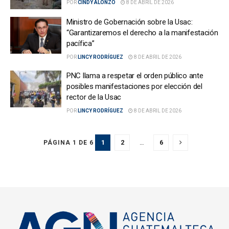
POR
CINDY ALONZO
8 DE ABRIL DE 2026
Ministro de Gobernación sobre la Usac:
“Garantizaremos el derecho a la manifestación
pacífica”
POR
LINCY RODRÍGUEZ
8 DE ABRIL DE 2026
PNC llama a respetar el orden público ante
posibles manifestaciones por elección del
rector de la Usac
POR
LINCY RODRÍGUEZ
8 DE ABRIL DE 2026
1
2
…
6
PÁGINA 1 DE 6