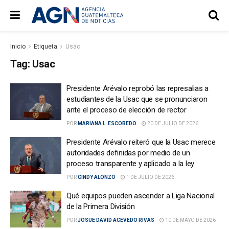
Inicio
Etiqueta
Usac
Tag:
Usac
Presidente Arévalo reprobó las represalias a
estudiantes de la Usac que se pronunciaron
ante el proceso de elección de rector
POR
MARIANA L. ESCOBEDO
20 DE JULIO DE 2026
Presidente Arévalo reiteró que la Usac merece
autoridades definidas por medio de un
proceso transparente y aplicado a la ley
POR
CINDY ALONZO
1 DE JULIO DE 2026
Qué equipos pueden ascender a Liga Nacional
de la Primera División
POR
JOSUE DAVID ACEVEDO RIVAS
10 DE MAYO DE 2026