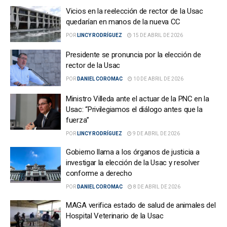
Vicios en la reelección de rector de la Usac
quedarían en manos de la nueva CC
POR
LINCY RODRÍGUEZ
15 DE ABRIL DE 2026
Presidente se pronuncia por la elección de
rector de la Usac
POR
DANIEL COROMAC
10 DE ABRIL DE 2026
Ministro Villeda ante el actuar de la PNC en la
Usac: “Privilegiamos el diálogo antes que la
fuerza”
POR
LINCY RODRÍGUEZ
9 DE ABRIL DE 2026
Gobierno llama a los órganos de justicia a
investigar la elección de la Usac y resolver
conforme a derecho
POR
DANIEL COROMAC
8 DE ABRIL DE 2026
MAGA verifica estado de salud de animales del
Hospital Veterinario de la Usac