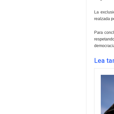
La exclusi
realzada po
Para concl
respetand
democraci
Lea ta