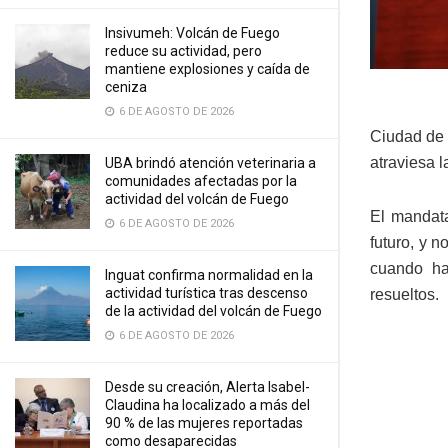
Insivumeh: Volcán de Fuego
reduce su actividad, pero
mantiene explosiones y caída de
ceniza
6 DE AGOSTO DE 2026
Ciudad de 
atraviesa 
UBA brindó atención veterinaria a
comunidades afectadas por la
actividad del volcán de Fuego
El mandata
6 DE AGOSTO DE 2026
futuro, y 
cuando ha
Inguat confirma normalidad en la
actividad turística tras descenso
resueltos.
de la actividad del volcán de Fuego
6 DE AGOSTO DE 2026
Desde su creación, Alerta Isabel-
Claudina ha localizado a más del
90 % de las mujeres reportadas
como desaparecidas