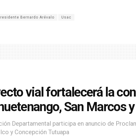
presidente Bernardo Arévalo
Usac
ecto vial fortalecerá la co
uetenango, San Marcos y 
ión Departamental participa en anuncio de Procla
ilco y Concepción Tutuapa