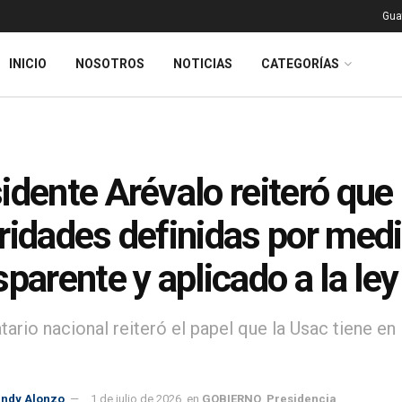
Gua
INICIO
NOSOTROS
NOTICIAS
CATEGORÍAS
idente Arévalo reiteró que
ridades definidas por med
sparente y aplicado a la ley
tario nacional reiteró el papel que la Usac tiene e
indy Alonzo
1 de julio de 2026
en
GOBIERNO
,
Presidencia