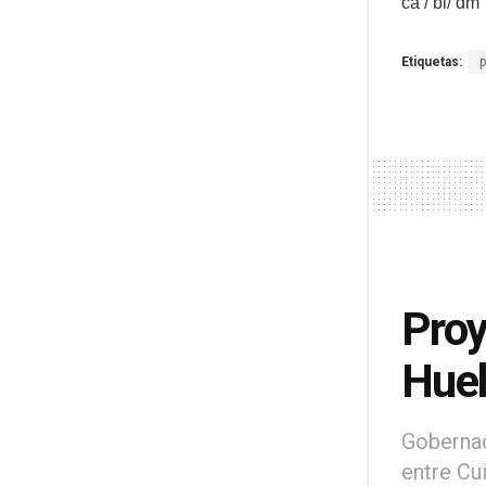
ca / bl/ dm
Etiquetas:
Proy
Hueh
Gobernac
entre Cu