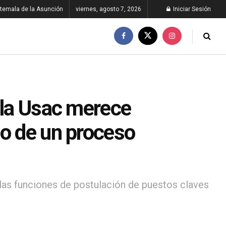
temala de la Asunción
viernes, agosto 7, 2026
Iniciar Sesión
 la Usac merece
io de un proceso
n las funciones de postulación de puestos claves