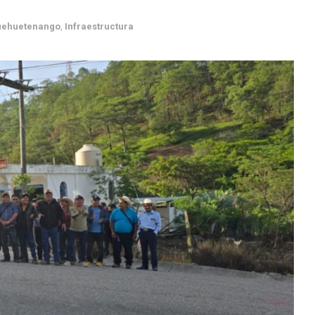
ehuetenango
,
Infraestructura