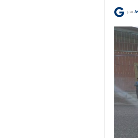
por
A