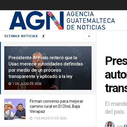
ÚLTIMAS NOTICIAS
Pres
Presidente Arévalo reiteró que la
Usac merece autoridades definidas
por medio de un proceso
auto
transparente y aplicado a la ley
tran
1 DE JULIO DE 2026
Firman convenio para mejorar
El manda
camino rural en El Chol, Baja
del país.
Verapaz
7 DE AGOSTO DE 2026
por
C