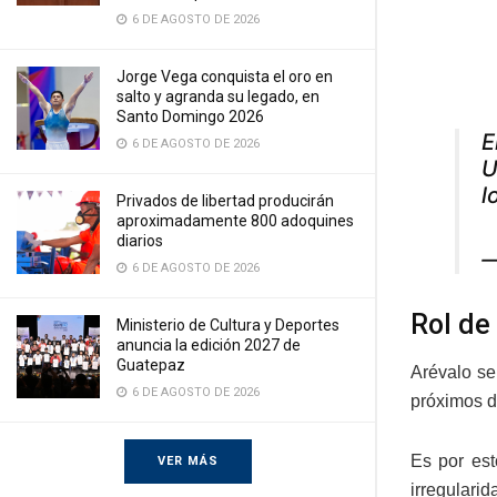
6 DE AGOSTO DE 2026
Jorge Vega conquista el oro en
salto y agranda su legado, en
Santo Domingo 2026
E
6 DE AGOSTO DE 2026
U
l
Privados de libertad producirán
aproximadamente 800 adoquines
diarios
—
6 DE AGOSTO DE 2026
Rol de
Ministerio de Cultura y Deportes
anuncia la edición 2027 de
Guatepaz
Arévalo se
6 DE AGOSTO DE 2026
próximos d
Es por est
VER MÁS
irregulari