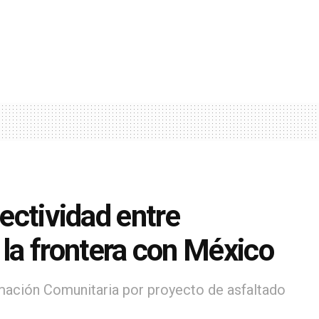
nectividad entre
la frontera con México
mación Comunitaria por proyecto de asfaltado