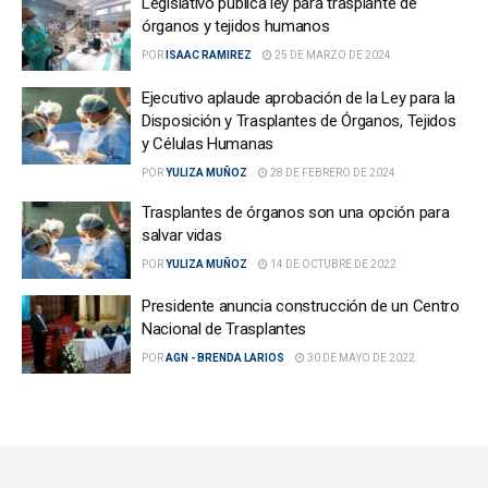
Legislativo publica ley para trasplante de
órganos y tejidos humanos
POR
ISAAC RAMIREZ
25 DE MARZO DE 2024
Ejecutivo aplaude aprobación de la Ley para la
Disposición y Trasplantes de Órganos, Tejidos
y Células Humanas
POR
YULIZA MUÑOZ
28 DE FEBRERO DE 2024
Trasplantes de órganos son una opción para
salvar vidas
POR
YULIZA MUÑOZ
14 DE OCTUBRE DE 2022
Presidente anuncia construcción de un Centro
Nacional de Trasplantes
POR
AGN - BRENDA LARIOS
30 DE MAYO DE 2022