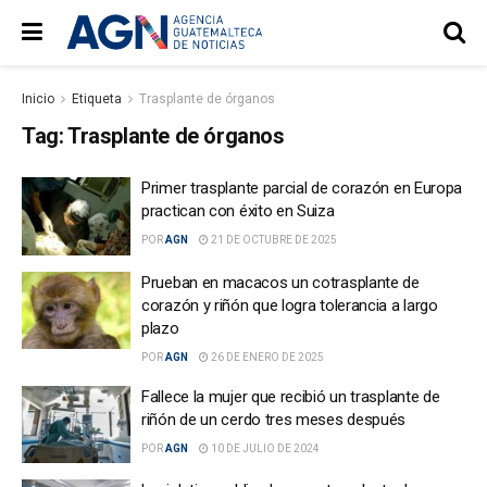
Inicio
Etiqueta
Trasplante de órganos
Tag:
Trasplante de órganos
Primer trasplante parcial de corazón en Europa
practican con éxito en Suiza
POR
AGN
21 DE OCTUBRE DE 2025
Prueban en macacos un cotrasplante de
corazón y riñón que logra tolerancia a largo
plazo
POR
AGN
26 DE ENERO DE 2025
Fallece la mujer que recibió un trasplante de
riñón de un cerdo tres meses después
POR
AGN
10 DE JULIO DE 2024