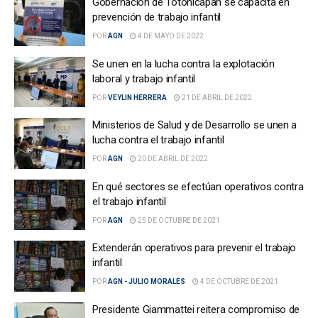
Gobernación de Totonicapán se capacita en
prevención de trabajo infantil
POR
AGN
4 DE MAYO DE 2022
Se unen en la lucha contra la explotación
laboral y trabajo infantil
POR
VEYLIN HERRERA
21 DE ABRIL DE 2022
Ministerios de Salud y de Desarrollo se unen a
lucha contra el trabajo infantil
POR
AGN
20 DE ABRIL DE 2022
En qué sectores se efectúan operativos contra
el trabajo infantil
POR
AGN
25 DE OCTUBRE DE 2021
Extenderán operativos para prevenir el trabajo
infantil
POR
AGN - JULIO MORALES
4 DE OCTUBRE DE 2021
Presidente Giammattei reitera compromiso de