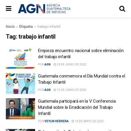
Inicio
Etiqueta
trabajo infantil
Tag:
trabajo infantil
Empieza encuentro nacional sobre eliminación
del trabajo infantil
POR
AGN
23 DE JUNIO DE 2022
Guatemala conmemora el Día Mundial contra el
Trabajo Infantil
POR
AGN
12 DE JUNIO DE 2022
Guatemala participará en la V Conferencia
Mundial sobre la Erradicación del Trabajo
Infantil
POR
VEYLIN HERRERA
13 DE MAYO DE 2022