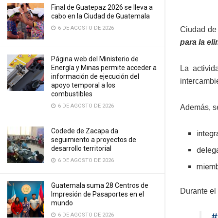
Final de Guatepaz 2026 se lleva a
cabo en la Ciudad de Guatemala
6 DE AGOSTO DE 2026
Ciudad de 
para la el
Página web del Ministerio de
Energía y Minas permite acceder a
La activi
información de ejecución del
intercambie
apoyo temporal a los
combustibles
6 DE AGOSTO DE 2026
Además, se
Codede de Zacapa da
integr
seguimiento a proyectos de
desarrollo territorial
delega
6 DE AGOSTO DE 2026
miembr
Guatemala suma 28 Centros de
Durante el 
Impresión de Pasaportes en el
mundo
#
6 DE AGOSTO DE 2026