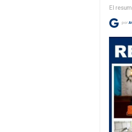
El resum
por
A