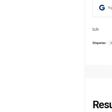
lc/ir
Etiquetas:
Resu