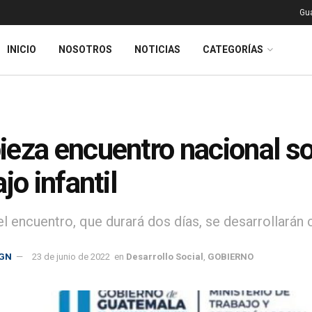
Gu
INICIO
NOSOTROS
NOTICIAS
CATEGORÍAS
eza encuentro nacional so
jo infantil
l encuentro, que durará dos días, se desarrollarán c
GN
23 de junio de 2022
en
Desarrollo Social
,
GOBIERNO