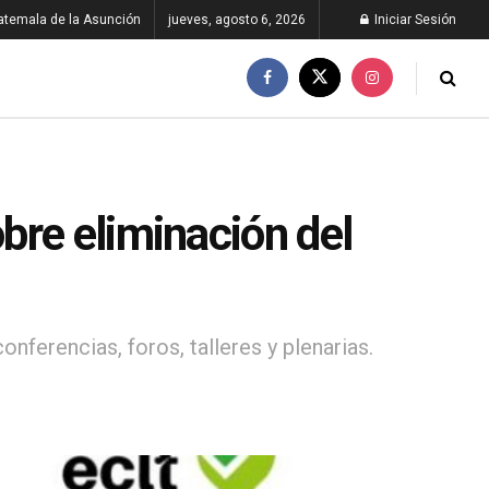
atemala de la Asunción
jueves, agosto 6, 2026
Iniciar Sesión
bre eliminación del
onferencias, foros, talleres y plenarias.