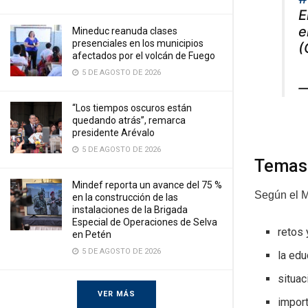
E
e
Mineduc reanuda clases
presenciales en los municipios
(
afectados por el volcán de Fuego
5 DE AGOSTO DE 2026
—
“Los tiempos oscuros están
quedando atrás”, remarca
presidente Arévalo
5 DE AGOSTO DE 2026
Temas 
Mindef reporta un avance del 75 %
Según el M
en la construcción de las
instalaciones de la Brigada
Especial de Operaciones de Selva
retos 
en Petén
5 DE AGOSTO DE 2026
la edu
situac
VER MÁS
import