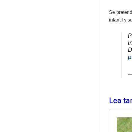
Se pretend
infantil y
P
i
D
p
—
Lea ta