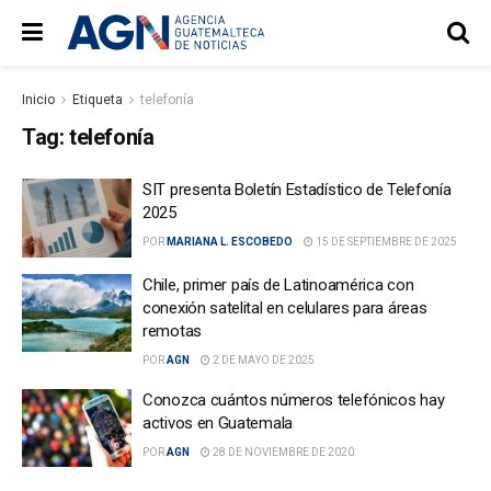
Inicio
Etiqueta
telefonía
Tag:
telefonía
SIT presenta Boletín Estadístico de Telefonía
2025
POR
MARIANA L. ESCOBEDO
15 DE SEPTIEMBRE DE 2025
Chile, primer país de Latinoamérica con
conexión satelital en celulares para áreas
remotas
POR
AGN
2 DE MAYO DE 2025
Conozca cuántos números telefónicos hay
activos en Guatemala
POR
AGN
28 DE NOVIEMBRE DE 2020