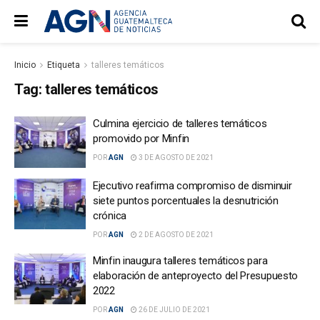
Inicio
Etiqueta
talleres temáticos
Tag:
talleres temáticos
Culmina ejercicio de talleres temáticos
promovido por Minfin
POR
AGN
3 DE AGOSTO DE 2021
Ejecutivo reafirma compromiso de disminuir
siete puntos porcentuales la desnutrición
crónica
POR
AGN
2 DE AGOSTO DE 2021
Minfin inaugura talleres temáticos para
elaboración de anteproyecto del Presupuesto
2022
POR
AGN
26 DE JULIO DE 2021