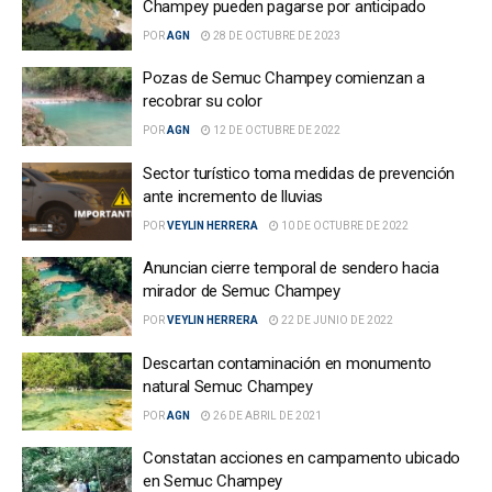
Champey pueden pagarse por anticipado
POR
AGN
28 DE OCTUBRE DE 2023
Pozas de Semuc Champey comienzan a
recobrar su color
POR
AGN
12 DE OCTUBRE DE 2022
Sector turístico toma medidas de prevención
ante incremento de lluvias
POR
VEYLIN HERRERA
10 DE OCTUBRE DE 2022
Anuncian cierre temporal de sendero hacia
mirador de Semuc Champey
POR
VEYLIN HERRERA
22 DE JUNIO DE 2022
Descartan contaminación en monumento
natural Semuc Champey
POR
AGN
26 DE ABRIL DE 2021
Constatan acciones en campamento ubicado
en Semuc Champey