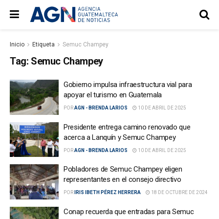
Inicio
Etiqueta
Semuc Champey
Tag:
Semuc Champey
Gobierno impulsa infraestructura vial para
apoyar el turismo en Guatemala
POR
AGN - BRENDA LARIOS
10 DE ABRIL DE 2025
Presidente entrega camino renovado que
acerca a Lanquín y Semuc Champey
POR
AGN - BRENDA LARIOS
10 DE ABRIL DE 2025
Pobladores de Semuc Champey eligen
representantes en el consejo directivo
POR
IRIS IBETH PÉREZ HERRERA
18 DE OCTUBRE DE 2024
Conap recuerda que entradas para Semuc