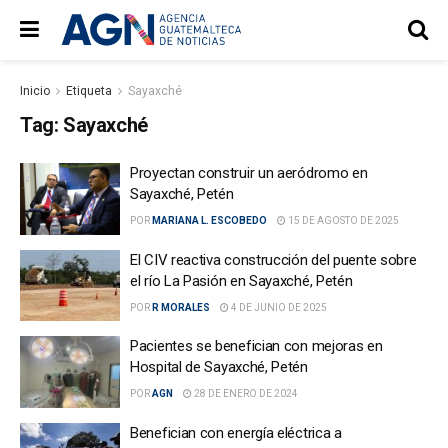
Inicio
Etiqueta
Sayaxché
Tag:
Sayaxché
Proyectan construir un aeródromo en
Sayaxché, Petén
POR
MARIANA L. ESCOBEDO
15 DE AGOSTO DE 2025
El CIV reactiva construcción del puente sobre
el río La Pasión en Sayaxché, Petén
POR
R MORALES
4 DE JUNIO DE 2025
Pacientes se benefician con mejoras en
Hospital de Sayaxché, Petén
POR
AGN
28 DE ENERO DE 2024
Benefician con energía eléctrica a