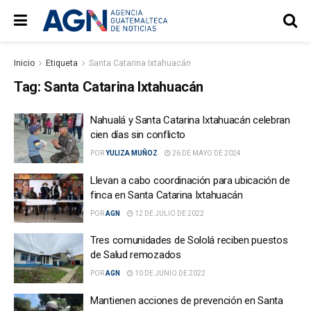
Inicio
Etiqueta
Santa Catarina Ixtahuacán
Tag:
Santa Catarina Ixtahuacán
Nahualá y Santa Catarina Ixtahuacán celebran
cien días sin conflicto
POR
YULIZA MUÑOZ
26 DE MAYO DE 2024
Llevan a cabo coordinación para ubicación de
finca en Santa Catarina Ixtahuacán
POR
AGN
12 DE JULIO DE 2022
Tres comunidades de Sololá reciben puestos
de Salud remozados
POR
AGN
10 DE JUNIO DE 2022
Mantienen acciones de prevención en Santa