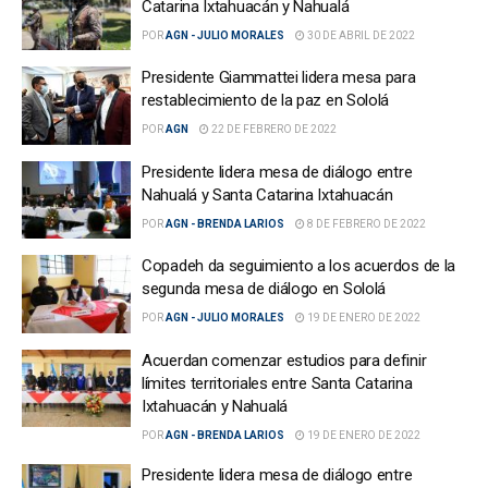
Catarina Ixtahuacán y Nahualá
POR
AGN - JULIO MORALES
30 DE ABRIL DE 2022
Presidente Giammattei lidera mesa para
restablecimiento de la paz en Sololá
POR
AGN
22 DE FEBRERO DE 2022
Presidente lidera mesa de diálogo entre
Nahualá y Santa Catarina Ixtahuacán
POR
AGN - BRENDA LARIOS
8 DE FEBRERO DE 2022
Copadeh da seguimiento a los acuerdos de la
segunda mesa de diálogo en Sololá
POR
AGN - JULIO MORALES
19 DE ENERO DE 2022
Acuerdan comenzar estudios para definir
límites territoriales entre Santa Catarina
Ixtahuacán y Nahualá
POR
AGN - BRENDA LARIOS
19 DE ENERO DE 2022
Presidente lidera mesa de diálogo entre