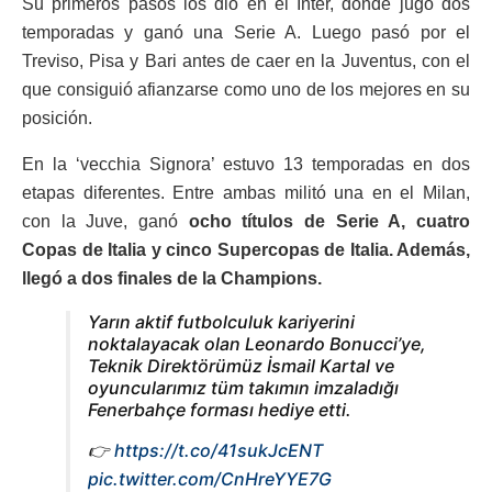
Su primeros pasos los dio en el Inter, donde jugó dos
temporadas y ganó una Serie A. Luego pasó por el
Treviso, Pisa y Bari antes de caer en la Juventus, con el
que consiguió afianzarse como uno de los mejores en su
posición.
En la ‘vecchia Signora’ estuvo 13 temporadas en dos
etapas diferentes. Entre ambas militó una en el Milan,
con la Juve, ganó
ocho títulos de Serie A, cuatro
Copas de Italia y cinco Supercopas de Italia. Además,
llegó a dos finales de la Champions.
Yarın aktif futbolculuk kariyerini
noktalayacak olan Leonardo Bonucci’ye,
Teknik Direktörümüz İsmail Kartal ve
oyuncularımız tüm takımın imzaladığı
Fenerbahçe forması hediye etti.
👉
https://t.co/41sukJcENT
pic.twitter.com/CnHreYYE7G