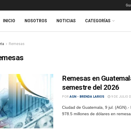
Gu
INICIO
NOSOTROS
NOTICIAS
CATEGORÍAS
eta
Remesas
emesas
Remesas en Guatemala
semestre del 2026
POR
AGN - BRENDA LARIOS
9 DE JULIO D
Ciudad de Guatemala, 9 jul. (AGN).- 
978.5 millones de dólares en remesas,