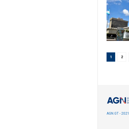
1
2
AGN.GT - 202