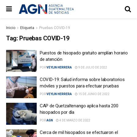
Inicio
Etiqueta
Pruebas COVID-19
Tag:
Pruebas COVID-19
Puestos de hisopado gratuito amplían horario
de atención
POR
VEYLIN HERRERA
9 DE JULIO DE 2022
COVID-19: Salud informa sobre laboratorios
móviles y puestos para efectuar pruebas
POR
VEYLIN HERRERA
15 DE JUNIO DE 2022
CAP de Quetzaltenango aplica hasta 200
hisopados por día
POR
AGN
4 DE MARZO DE 2022
Cerca de mil hisopados se efectuaron el