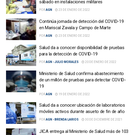
sábado en instalaciones militares
POR
AGN
23 DE ENERO DE 2022
Continúa jornada de detección del COVID-19
en Mariscal Zavala y Campo de Marte
POR
AGN
23 DE ENERO DE 2022
Salud da a conocer disponibilidad de pruebas
para la detección de COVID-19
POR
AGN - JULIO MORALES
20 DE ENERO DE 2022
Ministerio de Salud confirma abastecimiento
de un millón de pruebas para detectar COVID-
19
POR
AGN
19 DE ENERO DE 2022
Salud da a conocer ubicación de laboratorios
móviles activos durante asueto de fin de año
POR
AGN - BRENDA LARIOS
30 DE DICIEMBRE DE 2021
JICA entrega al Ministerio de Salud más de 103