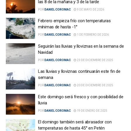
las 8 de la mañana y 3 de la tarde
POR
DANIEL COROMAC
9 DE MAYO DE 2026
Febrero empieza frío con temperaturas
mínimas de hasta -1°
POR
DANIEL COROMAC
1 DE FEBRERO DE 2026
Seguirán las lluvias y lloviznas en la semana de
Navidad
POR
DANIEL COROMAC
23 DE DICIEMBRE DE 2025
Las lluvias y lloviznas continuarán este fin de
semana
POR
DANIEL COROMAC
20 DE DICIEMBRE DE 2025
Este domingo será fresco y con posibilidad de
lluvia
POR
DANIEL COROMAC
19 DE ENERO DE 2025
El domingo también será abrasador con
temperaturas de hasta 45° en Petén