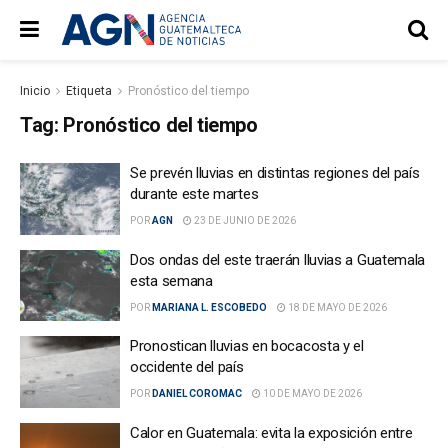
Inicio
Etiqueta
Pronóstico del tiempo
Tag:
Pronóstico del tiempo
Se prevén lluvias en distintas regiones del país
durante este martes
POR
AGN
23 DE JUNIO DE 2026
Dos ondas del este traerán lluvias a Guatemala
esta semana
POR
MARIANA L. ESCOBEDO
18 DE MAYO DE 2026
Pronostican lluvias en bocacosta y el
occidente del país
POR
DANIEL COROMAC
10 DE MAYO DE 2026
Calor en Guatemala: evita la exposición entre