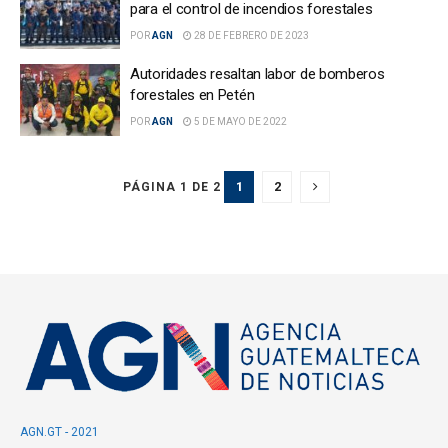
para el control de incendios forestales
POR
AGN
28 DE FEBRERO DE 2023
Autoridades resaltan labor de bomberos
forestales en Petén
POR
AGN
5 DE MAYO DE 2022
1
2
PÁGINA 1 DE 2
AGN.GT - 2021