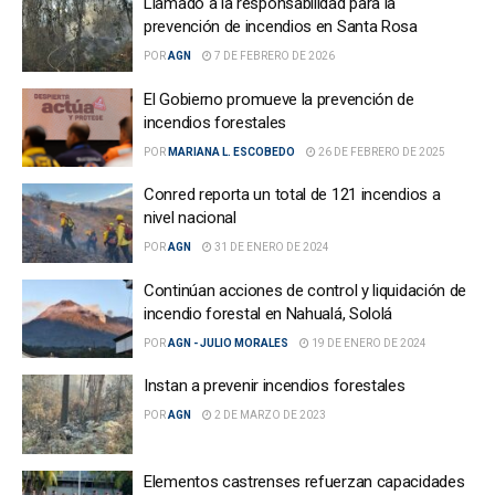
Llamado a la responsabilidad para la
prevención de incendios en Santa Rosa
POR
AGN
7 DE FEBRERO DE 2026
El Gobierno promueve la prevención de
incendios forestales
POR
MARIANA L. ESCOBEDO
26 DE FEBRERO DE 2025
Conred reporta un total de 121 incendios a
nivel nacional
POR
AGN
31 DE ENERO DE 2024
Continúan acciones de control y liquidación de
incendio forestal en Nahualá, Sololá
POR
AGN - JULIO MORALES
19 DE ENERO DE 2024
Instan a prevenir incendios forestales
POR
AGN
2 DE MARZO DE 2023
Elementos castrenses refuerzan capacidades