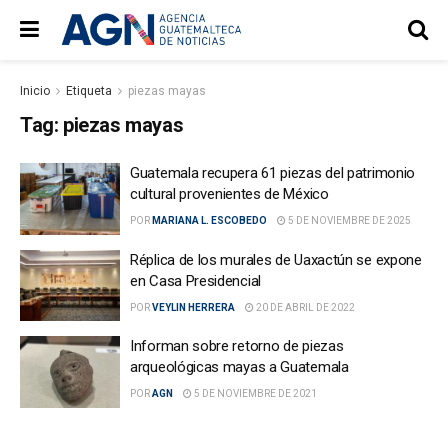
Inicio
Etiqueta
piezas mayas
Tag:
piezas mayas
Guatemala recupera 61 piezas del patrimonio
cultural provenientes de México
POR
MARIANA L. ESCOBEDO
5 DE NOVIEMBRE DE 2025
Réplica de los murales de Uaxactún se expone
en Casa Presidencial
POR
VEYLIN HERRERA
20 DE ABRIL DE 2022
Informan sobre retorno de piezas
arqueológicas mayas a Guatemala
POR
AGN
5 DE NOVIEMBRE DE 2021