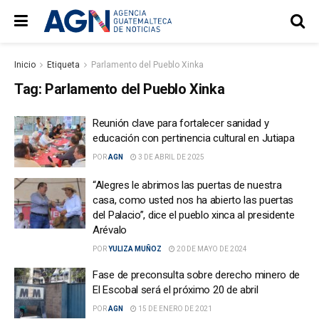
Inicio
Etiqueta
Parlamento del Pueblo Xinka
Tag:
Parlamento del Pueblo Xinka
Reunión clave para fortalecer sanidad y
educación con pertinencia cultural en Jutiapa
POR
AGN
3 DE ABRIL DE 2025
“Alegres le abrimos las puertas de nuestra
casa, como usted nos ha abierto las puertas
del Palacio”, dice el pueblo xinca al presidente
Arévalo
POR
YULIZA MUÑOZ
20 DE MAYO DE 2024
Fase de preconsulta sobre derecho minero de
El Escobal será el próximo 20 de abril
POR
AGN
15 DE ENERO DE 2021