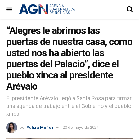
“Alegres le abrimos las
puertas de nuestra casa, como
usted nos ha abierto las
puertas del Palacio”, dice el
pueblo xinca al presidente
Arévalo
El presidente Arévalo llegó a Santa Rosa para firmar
una agenda de trabajo entre el Gobierno y el pueblo
xinca.
por
Yuliza Muñoz
20 de mayo de 2024