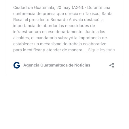
rm/dm
Etiquetas:
contaminación ambiental
Insivumeh
mala calidad del aire
Medio ambiente