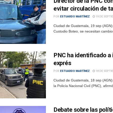
Director de la PNC con
evitar circulación de t
POR
ESTUARDO MARTÍNEZ
19 DE SEPTI
Ciudad de Guatemala, 19 sep (AGN).– 
Custodio Boteo, se necesitan cambios e
PNC ha identificado a 
exprés
POR
ESTUARDO MARTÍNEZ
18 DE SEPTI
Ciudad de Guatemala, 18 sep (AGN).– 
la Policía Nacional Civil (PNC), afirm
Debate sobre las polít