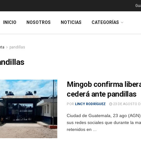
Gu
INICIO
NOSOTROS
NOTICIAS
CATEGORÍAS
eta
pandillas
ndillas
Mingob confirma liber
cederá ante pandillas
POR
LINCY RODRÍGUEZ
23 DE AGOSTO D
Ciudad de Guatemala, 23 ago (AGN).
sus redes sociales que durante la ma
retenidos en ...