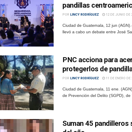
pandillas centroameri
POR
LINCY RODRÍGUEZ
12 DE JUNIO DE 
Ciudad de Guatemala, 12 jun (AGN).-
llevó a cabo un debate entre José Sanz
PNC acciona para acer
protegerlos de pandill
POR
LINCY RODRÍGUEZ
11 DE ENERO DE 
Ciudad de Guatemala, 11 ene. (AGN).-
de Prevención del Delito (SGPD), de l
Suman 45 pandilleros 