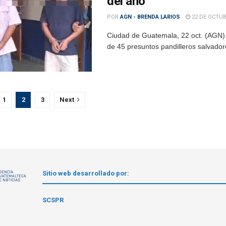
del año
POR
AGN - BRENDA LARIOS
22 DE OCTUB
Ciudad de Guatemala, 22 oct. (AGN).
de 45 presuntos pandilleros salvadore
1
2
3
Next
Sitio web desarrollado por:
1
SCSPR