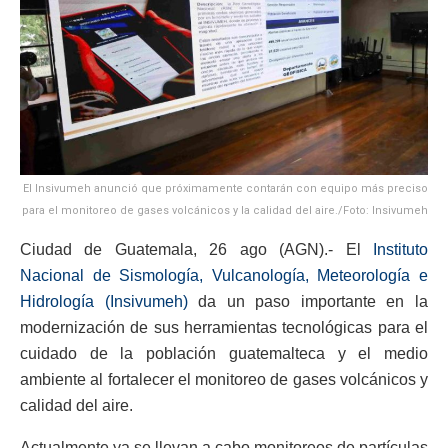
El Insivumeh anunció que próximamente contarán con equipo más preciso
para el monitoreo de gases volcánicos y la calidad del aire./Foto: Insivumeh
Ciudad de Guatemala, 26 ago (AGN).- El
Instituto
Nacional de Sismología, Vulcanología, Meteorología e
Hidrología (Insivumeh)
da un paso importante en la
modernización de sus herramientas tecnológicas para el
cuidado de la población guatemalteca y el medio
ambiente al fortalecer el monitoreo de gases volcánicos y
calidad del aire.
Actualmente ya se llevan a cabo monitoreos de partículas