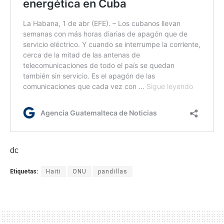
dc
Etiquetas:
Haiti
ONU
pandillas