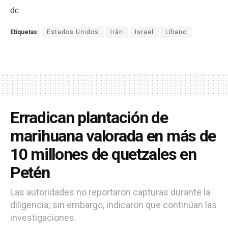
dc
Etiquetas:
Estados Unidos
Irán
Israel
Líbano
Erradican plantación de
marihuana valorada en más de
10 millones de quetzales en
Petén
Las autoridades no reportaron capturas durante la
diligencia; sin embargo, indicaron que continúan las
investigaciones.