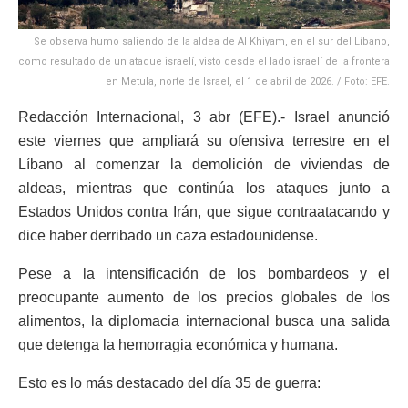
Se observa humo saliendo de la aldea de Al Khiyam, en el sur del Líbano,
como resultado de un ataque israelí, visto desde el lado israelí de la frontera
en Metula, norte de Israel, el 1 de abril de 2026. / Foto: EFE.
Redacción Internacional, 3 abr (EFE).- Israel anunció
este viernes que ampliará su ofensiva terrestre en el
Líbano al comenzar la demolición de viviendas de
aldeas, mientras que continúa los ataques junto a
Estados Unidos contra Irán, que sigue contraatacando y
dice haber derribado un caza estadounidense.
Pese a la intensificación de los bombardeos y el
preocupante aumento de los precios globales de los
alimentos, la diplomacia internacional busca una salida
que detenga la hemorragia económica y humana.
Esto es lo más destacado del día 35 de guerra: