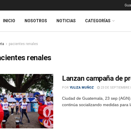
Gua
INICIO
NOSOTROS
NOTICIAS
CATEGORÍAS
eta
pacientes renales
cientes renales
Lanzan campaña de pre
POR
YULIZA MUÑOZ
23 DE SEPTIEMBRE 
Ciudad de Guatemala, 23 sep (AGN).- 
continúa socializando medidas para la