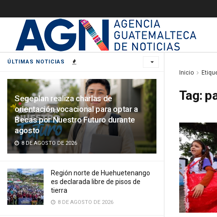
ÚLTIMAS NOTICIAS
Inicio
Etiqu
Tag:
pa
Segeplan realiza charlas de
orientación vocacional para optar a
Becas por Nuestro Futuro durante
agosto
8 DE AGOSTO DE 2026
Región norte de Huehuetenango
es declarada libre de pisos de
tierra
8 DE AGOSTO DE 2026