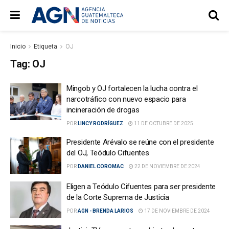
Inicio
Etiqueta
OJ
Tag:
OJ
Mingob y OJ fortalecen la lucha contra el
narcotráfico con nuevo espacio para
incineración de drogas
POR
LINCY RODRÍGUEZ
11 DE OCTUBRE DE 2025
Presidente Arévalo se reúne con el presidente
del OJ, Teódulo Cifuentes
POR
DANIEL COROMAC
22 DE NOVIEMBRE DE 2024
Eligen a Teódulo Cifuentes para ser presidente
de la Corte Suprema de Justicia
POR
AGN - BRENDA LARIOS
17 DE NOVIEMBRE DE 2024