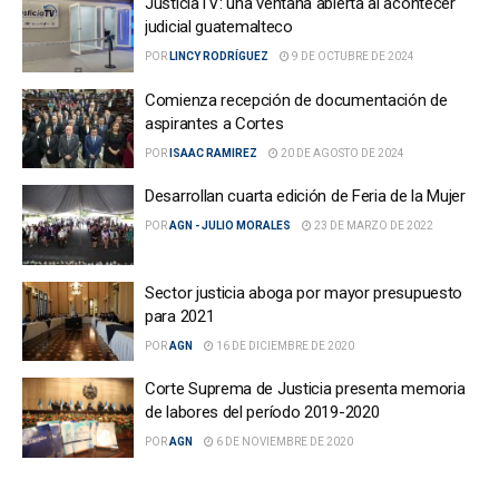
JusticiaTV: una ventana abierta al acontecer
judicial guatemalteco
POR
LINCY RODRÍGUEZ
9 DE OCTUBRE DE 2024
Comienza recepción de documentación de
aspirantes a Cortes
POR
ISAAC RAMIREZ
20 DE AGOSTO DE 2024
Desarrollan cuarta edición de Feria de la Mujer
POR
AGN - JULIO MORALES
23 DE MARZO DE 2022
Sector justicia aboga por mayor presupuesto
para 2021
POR
AGN
16 DE DICIEMBRE DE 2020
Corte Suprema de Justicia presenta memoria
de labores del período 2019-2020
POR
AGN
6 DE NOVIEMBRE DE 2020