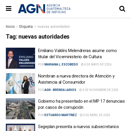
Inicio
Etiqueta
nuevas autoridades
Tag:
nuevas autoridades
Emiliano Valdés Melendreras asume como
titular del Viceministerio de Cultura
POR
MARIANA L. ESCOBEDO
6 DE MAYO DE 2026
Nombran a nueva directora de Atención y
Asistencia al Consumidor
POR
AGN - BRENDA LARIOS
4 DE NOVIEMBRE DE 2025
Gobierno ha presentado en el MP 17 denuncias
por casos de corrupción
POR
ESTUARDO MARTÍNEZ
4 DE ABRIL DE 2024
Segeplan presenta a nuevos subsecretarios