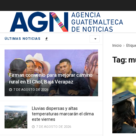
ÚLTIMAS NOTICIAS
Inicio
Etiqu
Tag:
mu
Firman convenio para mejorar camino
rural en El Chol, Baja Verapaz
7 DE AGOSTO DE 2026
Lluvias dispersas y altas
temperaturas marcarán el clima
este viernes
7 DE AGOSTO DE 2026