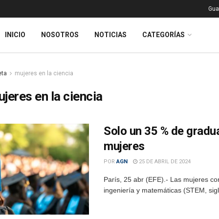
Gua
INICIO
NOSOTROS
NOTICIAS
CATEGORÍAS
eta
mujeres en la ciencia
jeres en la ciencia
Solo un 35 % de gradua
mujeres
POR
AGN
25 DE ABRIL DE 2024
París, 25 abr (EFE).- Las mujeres con
ingeniería y matemáticas (STEM, sigla