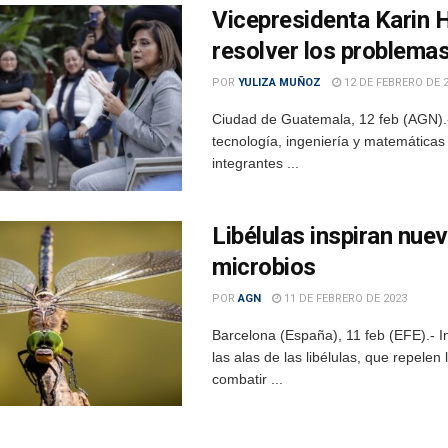
Vicepresidenta Karin 
resolver los problema
POR
YULIZA MUÑOZ
12 DE FEBRERO DE 
Ciudad de Guatemala, 12 feb (AGN).- 
tecnología, ingeniería y matemáticas
integrantes ...
Libélulas inspiran nue
microbios
POR
AGN
11 DE FEBRERO DE 2023
Barcelona (España), 11 feb (EFE).- 
las alas de las libélulas, que repele
combatir ...