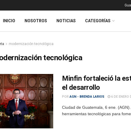
Gua
INICIO
NOSOTROS
NOTICIAS
CATEGORÍAS
eta
modernización tecnológica
dernización tecnológica
Minfin fortaleció la es
el desarrollo
POR
AGN - BRENDA LARIOS
6 DE ENERO 
Ciudad de Guatemala, 6 ene. (AGN).- E
herramientas tecnológicas para foment