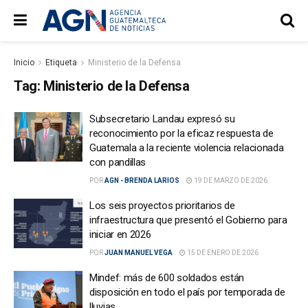
Inicio
Etiqueta
Ministerio de la Defensa
Tag:
Ministerio de la Defensa
Subsecretario Landau expresó su
reconocimiento por la eficaz respuesta de
Guatemala a la reciente violencia relacionada
con pandillas
POR
AGN - BRENDA LARIOS
19 DE MARZO DE 2026
Los seis proyectos prioritarios de
infraestructura que presentó el Gobierno para
iniciar en 2026
POR
JUAN MANUEL VEGA
15 DE ENERO DE 2026
Mindef: más de 600 soldados están
disposición en todo el país por temporada de
lluvias