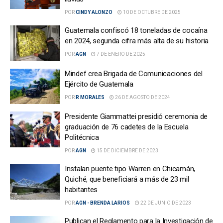
POR
CINDY ALONZO
10 DE OCTUBRE DE 2025
Guatemala confiscó 18 toneladas de cocaína
en 2024, segunda cifra más alta de su historia
POR
AGN
7 DE ENERO DE 2025
Mindef crea Brigada de Comunicaciones del
Ejército de Guatemala
POR
R MORALES
26 DE AGOSTO DE 2024
Presidente Giammattei presidió ceremonia de
graduación de 76 cadetes de la Escuela
Politécnica
POR
AGN
15 DE DICIEMBRE DE 2023
Instalan puente tipo Warren en Chicamán,
Quiché, que beneficiará a más de 23 mil
habitantes
POR
AGN - BRENDA LARIOS
22 DE JUNIO DE 2023
Publican el Reglamento para la Investigación de