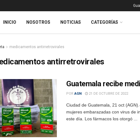
Gua
INICIO
NOSOTROS
NOTICIAS
CATEGORÍAS
eta
medicamentos antirretrovirales
dicamentos antirretrovirales
Guatemala recibe medi
POR
AGN
21 DE OCTUBRE DE 2022
Ciudad de Guatemala, 21 oct (AGN).- 
mujeres embarazadas con virus de i
este día. Los fármacos los otorgó ...