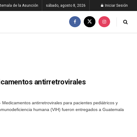
temala de la Asunción
sábado, agosto 8, 2026
Iniciar Sesión
camentos antirretrovirales
Medicamentos antirretrovirales para pacientes pediátricos y
nmunodeficiencia humana (VIH) fueron entregados a Guatemala