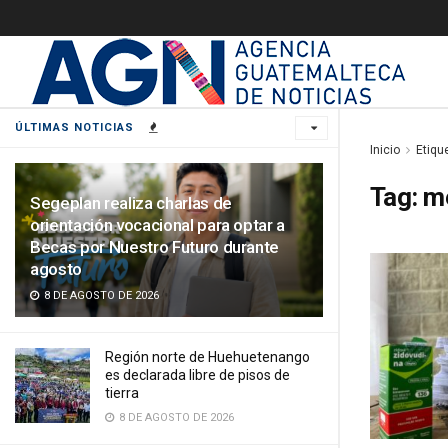
ÚLTIMAS NOTICIAS
Inicio
Etiqu
Tag:
me
Segeplan realiza charlas de
orientación vocacional para optar a
Becas por Nuestro Futuro durante
agosto
8 DE AGOSTO DE 2026
Región norte de Huehuetenango
es declarada libre de pisos de
tierra
8 DE AGOSTO DE 2026