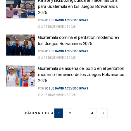
Karate y kickboxing buscarán hacer historia
para Guatemala en los Juegos Bolivarianos
2025
POR
JOSUE DAVID ACEVEDO RIVAS
2 DE DICIEMBRE DE 2025
Guatemala domina el pentatlón moderno en
los Juegos Bolivarianos 2025
POR
JOSUE DAVID ACEVEDO RIVAS
2 DE DICIEMBRE DE 2025
Guatemala se adueña del podio en el pentatlón
moderno femenino de los Juegos Bolivarianos
2025
POR
JOSUE DAVID ACEVEDO RIVAS
2 DE DICIEMBRE DE 2025
1
2
…
4
PÁGINA 1 DE 4