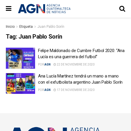
Inicio
Etiqueta
Juan Pablo Sorín
Tag:
Juan Pablo Sorín
Felipe Maldonado de Cumbre Futbol 2020: “Ana
Lucía es una guerrera del futbol”
POR
AGN
22 DE NOVIEMBRE DE 2020
Ana Lucía Martínez tendrá un mano a mano
con el exfutbolista argentino Juan Pablo Sorín
POR
AGN
17 DE NOVIEMBRE DE 2020