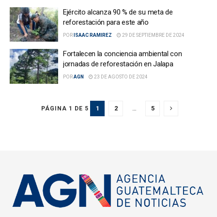
Ejército alcanza 90 % de su meta de
reforestación para este año
POR
ISAAC RAMIREZ
29 DE SEPTIEMBRE DE 2024
Fortalecen la conciencia ambiental con
jornadas de reforestación en Jalapa
POR
AGN
23 DE AGOSTO DE 2024
1
2
…
5
PÁGINA 1 DE 5