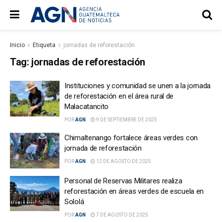
Inicio
Etiqueta
jornadas de reforestación
Tag:
jornadas de reforestación
Instituciones y comunidad se unen a la jornada
de reforestación en el área rural de
Malacatancito
POR
AGN
9 DE SEPTIEMBRE DE 2025
Chimaltenango fortalece áreas verdes con
jornada de reforestación
POR
AGN
12 DE AGOSTO DE 2025
Personal de Reservas Militares realiza
reforestación en áreas verdes de escuela en
Sololá
POR
AGN
7 DE AGOSTO DE 2025