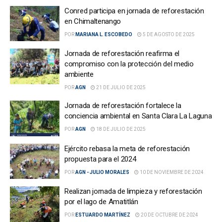
Conred participa en jornada de reforestación
en Chimaltenango
POR
MARIANA L. ESCOBEDO
5 DE AGOSTO DE 2025
Jornada de reforestación reafirma el
compromiso con la protección del medio
ambiente
POR
AGN
21 DE JULIO DE 2025
Jornada de reforestación fortalece la
conciencia ambiental en Santa Clara La Laguna
POR
AGN
18 DE JULIO DE 2025
Ejército rebasa la meta de reforestación
propuesta para el 2024
POR
AGN - JULIO MORALES
10 DE NOVIEMBRE DE 2024
Realizan jornada de limpieza y reforestación
por el lago de Amatitlán
POR
ESTUARDO MARTÍNEZ
20 DE OCTUBRE DE 2024