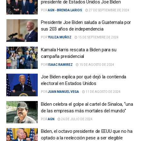
presidente de Estados Unidos Joe Biden
POR
AGN - BRENDA LARIOS
27 DE SEPTIEMBRE DE 2024
Presidente Joe Biden saluda a Guatemala por
sus 203 años de independencia
POR
YULIZA MUÑOZ
15 DE SEPTIEMBRE DE 2024
Kamala Harris rescata a Biden para su
campaña presidencial
POR
ISAAC RAMIREZ
15 DE AGOSTO DE 2024
Joe Biden explica por qué dejó la contienda
electoral en Estados Unidos
POR
JUAN MANUEL VEGA
11 DE AGOSTO DE 2024
Biden celebra el golpe al cartel de Sinaloa, “una
de las empresas más mortales del mundo”
POR
AGN
26 DE JULIO DE 2024
Biden, el octavo presidente de EEUU que no ha
optado a la reelección pese a ser elegible