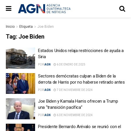
Inicio
Etiqueta
Joe Biden
Tag:
Joe Biden
Estados Unidos relaja restricciones de ayuda a
Siria
POR
AGN
6 DE ENERO DE 2025
Sectores demócratas culpan a Biden de la
derrota de Harris por no haberse retirado antes
POR
AGN
7 DE NOVIEMBRE DE 2024
Joe Biden y Kamala Harris ofrecen a Trump
una “transición pacífica”
POR
AGN
6 DE NOVIEMBRE DE 2024
Presidente Bernardo Arévalo se reunió con el