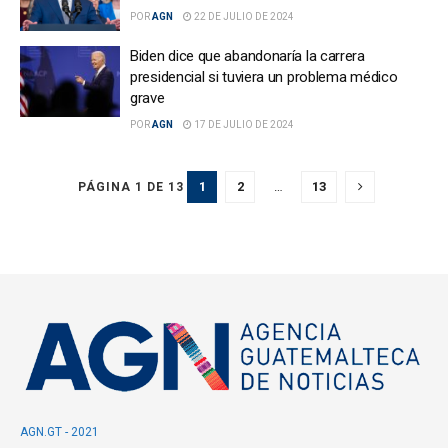
POR
AGN
22 DE JULIO DE 2024
Biden dice que abandonaría la carrera
presidencial si tuviera un problema médico
grave
POR
AGN
17 DE JULIO DE 2024
1
2
…
13
PÁGINA 1 DE 13
AGN.GT - 2021