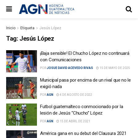
Inicio
Etiqueta
Jesús López
Tag:
Jesús López
¡Baja sensible! El Chucho López no continuará
con Comunicaciones
POR
JOSUE DAVID ACEVEDO RIVAS
15 DE MAYO DE 2025
Municipal pasa por encima de un rival que no le
exigió nada
POR
AGN
4 DE AGOSTO DE 2022
Futbol guatemalteco conmocionado por la
lesión de Jesús “Chucho” López
POR
AGN
15 DE ABRIL DE 2021
América gana en su debut del Clausura 2021