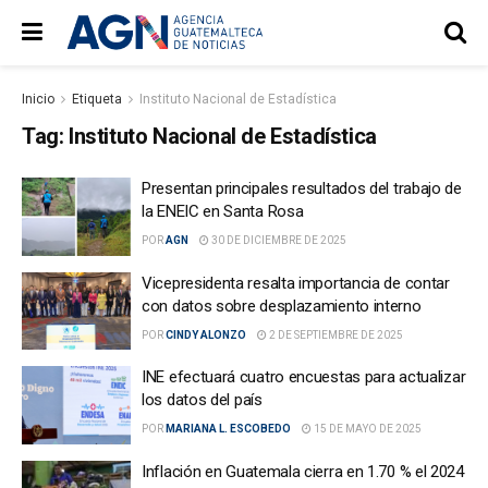
Inicio
Etiqueta
Instituto Nacional de Estadística
Tag:
Instituto Nacional de Estadística
Presentan principales resultados del trabajo de
la ENEIC en Santa Rosa
POR
AGN
30 DE DICIEMBRE DE 2025
Vicepresidenta resalta importancia de contar
con datos sobre desplazamiento interno
POR
CINDY ALONZO
2 DE SEPTIEMBRE DE 2025
INE efectuará cuatro encuestas para actualizar
los datos del país
POR
MARIANA L. ESCOBEDO
15 DE MAYO DE 2025
Inflación en Guatemala cierra en 1.70 % el 2024