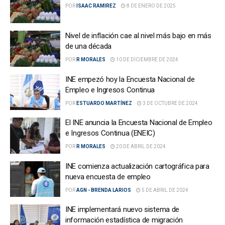
POR
ISAAC RAMIREZ
8 DE ENERO DE 2025
Nivel de inflación cae al nivel más bajo en más
de una década
POR
R MORALES
10 DE DICIEMBRE DE 2024
INE empezó hoy la Encuesta Nacional de
Empleo e Ingresos Continua
POR
ESTUARDO MARTÍNEZ
3 DE OCTUBRE DE 2024
El INE anuncia la Encuesta Nacional de Empleo
e Ingresos Continua (ENEIC)
POR
R MORALES
20 DE ABRIL DE 2024
INE comienza actualización cartográfica para
nueva encuesta de empleo
POR
AGN - BRENDA LARIOS
5 DE ABRIL DE 2024
INE implementará nuevo sistema de
información estadística de migración