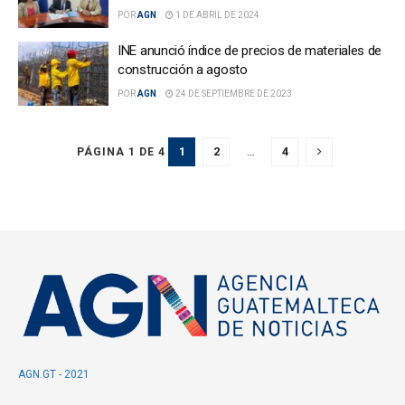
POR
AGN
1 DE ABRIL DE 2024
INE anunció índice de precios de materiales de
construcción a agosto
POR
AGN
24 DE SEPTIEMBRE DE 2023
1
2
…
4
PÁGINA 1 DE 4
AGN.GT - 2021