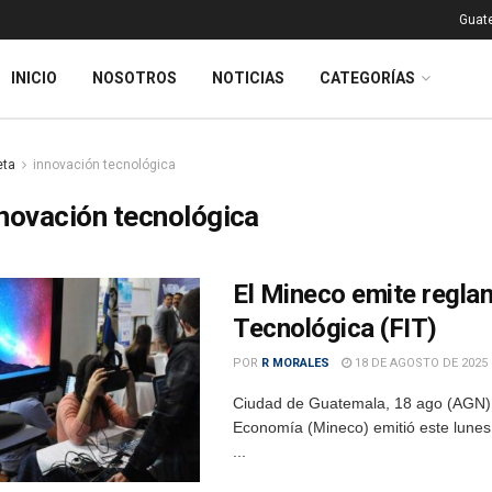
Guat
INICIO
NOSOTROS
NOTICIAS
CATEGORÍAS
eta
innovación tecnológica
novación tecnológica
El Mineco emite regla
Tecnológica (FIT)
POR
R MORALES
18 DE AGOSTO DE 2025
Ciudad de Guatemala, 18 ago (AGN).-
Economía (Mineco) emitió este lunes
...