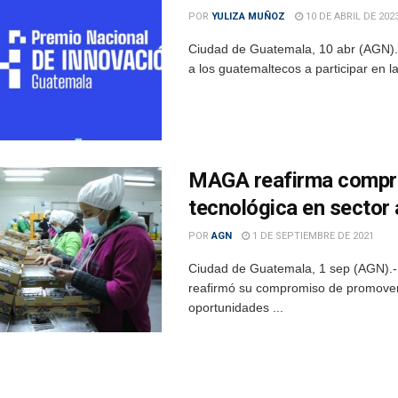
POR
YULIZA MUÑOZ
10 DE ABRIL DE 202
Ciudad de Guatemala, 10 abr (AGN).- 
a los guatemaltecos a participar en l
MAGA reafirma compr
tecnológica en sector 
POR
AGN
1 DE SEPTIEMBRE DE 2021
Ciudad de Guatemala, 1 sep (AGN).- 
reafirmó su compromiso de promover l
oportunidades ...