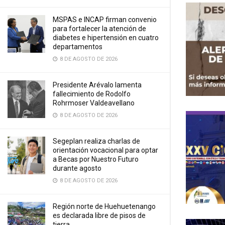
MSPAS e INCAP firman convenio
para fortalecer la atención de
diabetes e hipertensión en cuatro
departamentos
8 DE AGOSTO DE 2026
Presidente Arévalo lamenta
fallecimiento de Rodolfo
Rohrmoser Valdeavellano
8 DE AGOSTO DE 2026
Segeplan realiza charlas de
orientación vocacional para optar
a Becas por Nuestro Futuro
durante agosto
8 DE AGOSTO DE 2026
Región norte de Huehuetenango
es declarada libre de pisos de
tierra