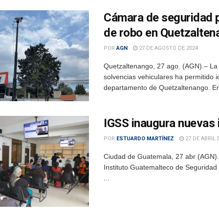
Cámara de seguridad pe
de robo en Quetzalte
POR
AGN
27 DE AGOSTO DE 2024
Quetzaltenango, 27 ago. (AGN).– La 
solvencias vehiculares ha permitido 
departamento de Quetzaltenango. En 
IGSS inaugura nuevas i
POR
ESTUARDO MARTÍNEZ
27 DE ABRIL 
Ciudad de Guatemala, 27 abr (AGN).- P
Instituto Guatemalteco de Seguridad 
...