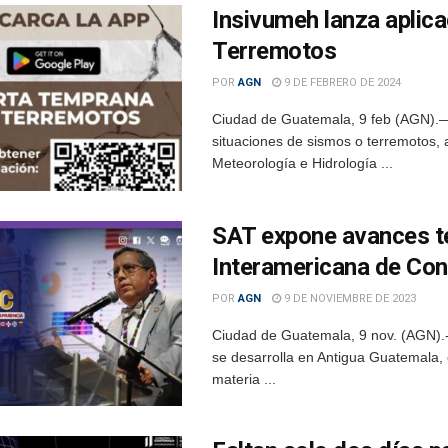
Insivumeh lanza aplic
Terremotos
POR
AGN
9 DE FEBRERO DE 2024
Ciudad de Guatemala, 9 feb (AGN).— 
situaciones de sismos o terremotos, 
Meteorología e Hidrología ...
SAT expone avances t
Interamericana de Con
POR
AGN
9 DE NOVIEMBRE DE 2023
Ciudad de Guatemala, 9 nov. (AGN).-
se desarrolla en Antigua Guatemala, 
materia ...