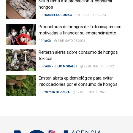
Salud llama a la precaución al consumir
hongos
POR
DANIEL COROMAC
8 DE JULIO DE 2023
Productoras de hongos de Totonicapán son
motivadas a financiar su emprendimiento
POR
AGN
1 DE MAYO DE 2023
Reiteran alerta sobre consumo de hongos
tóxicos
POR
AGN - JULIO MORALES
22 DE JUNIO DE 2022
Emiten alerta epidemiológica para evitar
intoxicaciones por el consumo de hongos
POR
VEYLIN HERRERA
17 DE JUNIO DE 2022