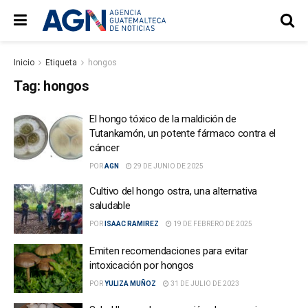
Inicio
Etiqueta
hongos
Tag:
hongos
El hongo tóxico de la maldición de
Tutankamón, un potente fármaco contra el
cáncer
POR
AGN
29 DE JUNIO DE 2025
Cultivo del hongo ostra, una alternativa
saludable
POR
ISAAC RAMIREZ
19 DE FEBRERO DE 2025
Emiten recomendaciones para evitar
intoxicación por hongos
POR
YULIZA MUÑOZ
31 DE JULIO DE 2023