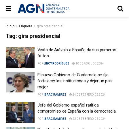
Inicio
Etiqueta
gira presidencial
Tag:
gira presidencial
Visita de Arévalo a España da sus primeros
frutos
POR
LINCY RODRÍGUEZ
10 DE ABRIL DE 2024
El nuevo Gobierno de Guatemala se fija
fortalecer las instituciones y dejar un país
mejor
POR
ISAAC RAMIREZ
24 DE FEBRERO DE 2024
Jefe del Gobierno español ratifica
compromiso de España con la democracia
POR
ISAAC RAMIREZ
22 DE FEBRERO DE 2024