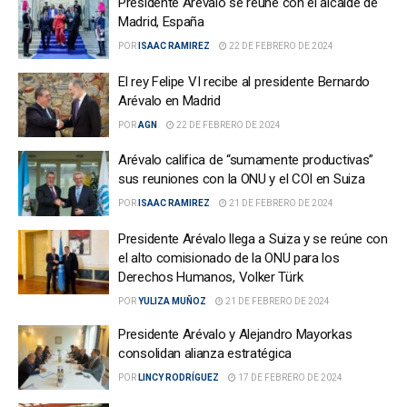
Presidente Arévalo se reúne con el alcalde de
Madrid, España
POR
ISAAC RAMIREZ
22 DE FEBRERO DE 2024
El rey Felipe VI recibe al presidente Bernardo
Arévalo en Madrid
POR
AGN
22 DE FEBRERO DE 2024
Arévalo califica de “sumamente productivas”
sus reuniones con la ONU y el COI en Suiza
POR
ISAAC RAMIREZ
21 DE FEBRERO DE 2024
Presidente Arévalo llega a Suiza y se reúne con
el alto comisionado de la ONU para los
Derechos Humanos, Volker Türk
POR
YULIZA MUÑOZ
21 DE FEBRERO DE 2024
Presidente Arévalo y Alejandro Mayorkas
consolidan alianza estratégica
POR
LINCY RODRÍGUEZ
17 DE FEBRERO DE 2024