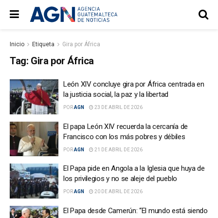
Inicio
Etiqueta
Gira por África
Tag:
Gira por África
León XIV concluye gira por África centrada en
la justicia social, la paz y la libertad
POR
AGN
23 DE ABRIL DE 2026
El papa León XIV recuerda la cercanía de
Francisco con los más pobres y débiles
POR
AGN
21 DE ABRIL DE 2026
El Papa pide en Angola a la Iglesia que huya de
los privilegios y no se aleje del pueblo
POR
AGN
20 DE ABRIL DE 2026
El Papa desde Camerún: “El mundo está siendo