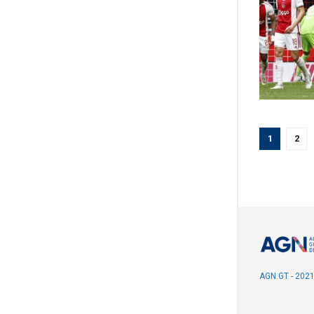
1
2
AGN.GT - 202