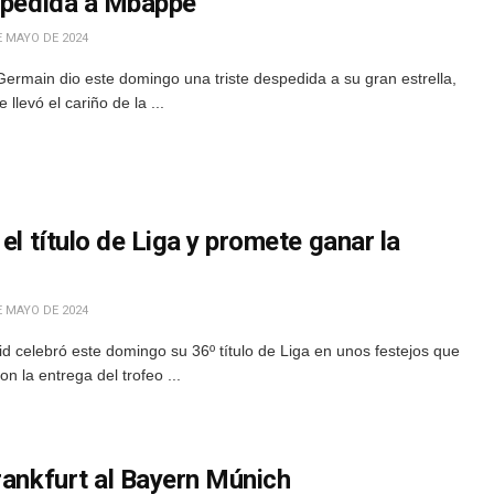
espedida a Mbappé
E MAYO DE 2024
Germain dio este domingo una triste despedida a su gran estrella,
levó el cariño de la ...
el título de Liga y promete ganar la
E MAYO DE 2024
d celebró este domingo su 36º título de Liga en unos festejos que
 la entrega del trofeo ...
rankfurt al Bayern Múnich