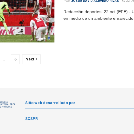
POR
JOSUE DAVID ACEVEDO RIVAS
22 D
Redacción deportes, 22 oct (EFE).- Una
en medio de un ambiente enrarecido qu
…
5
Next
Sitio web desarrollado por:
1
SCSPR