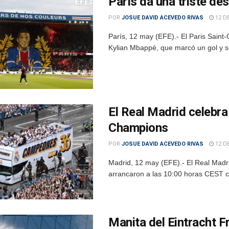
París da una triste d
POR
JOSUE DAVID ACEVEDO RIVAS
12 D
París, 12 may (EFE).- El Paris Saint-
Kylian Mbappé, que marcó un gol y se l
El Real Madrid celebra 
Champions
POR
JOSUE DAVID ACEVEDO RIVAS
12 D
Madrid, 12 may (EFE).- El Real Madri
arrancaron a las 10:00 horas CEST con
Manita del Eintracht F