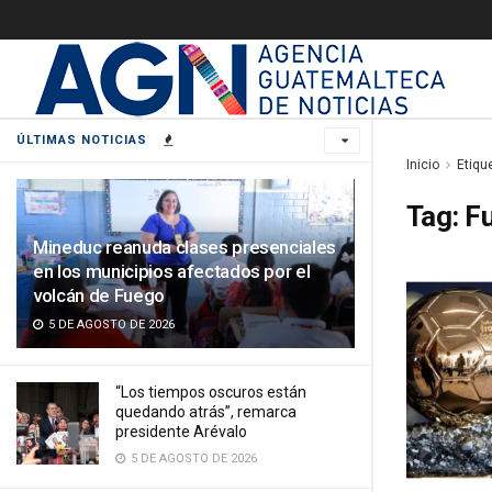
ÚLTIMAS NOTICIAS
Inicio
Etiqu
Tag:
Fu
Mineduc reanuda clases presenciales
en los municipios afectados por el
volcán de Fuego
5 DE AGOSTO DE 2026
“Los tiempos oscuros están
quedando atrás”, remarca
presidente Arévalo
5 DE AGOSTO DE 2026