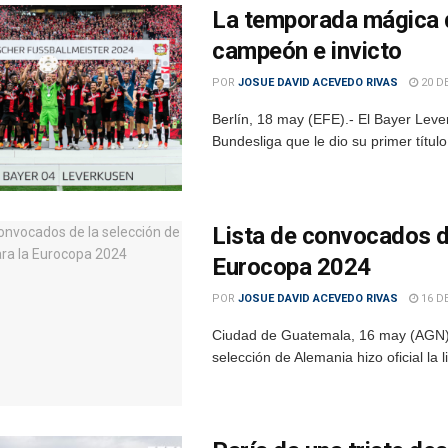
La temporada mágica d
campeón e invicto
POR
JOSUE DAVID ACEVEDO RIVAS
20 D
Berlín, 18 may (EFE).- El Bayer Lev
Bundesliga que le dio su primer títul
Lista de convocados de
Eurocopa 2024
POR
JOSUE DAVID ACEVEDO RIVAS
16 D
Ciudad de Guatemala, 16 may (AGN).–
selección de Alemania hizo oficial la l