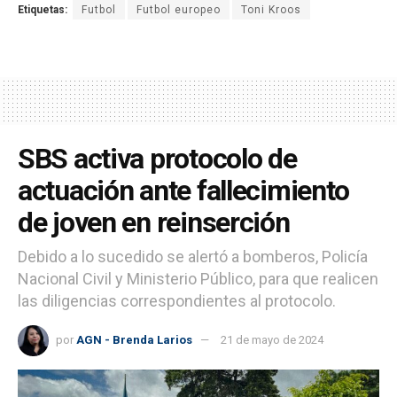
Etiquetas:
Futbol
Futbol europeo
Toni Kroos
SBS activa protocolo de
actuación ante fallecimiento
de joven en reinserción
Debido a lo sucedido se alertó a bomberos, Policía
Nacional Civil y Ministerio Público, para que realicen
las diligencias correspondientes al protocolo.
por
AGN - Brenda Larios
21 de mayo de 2024