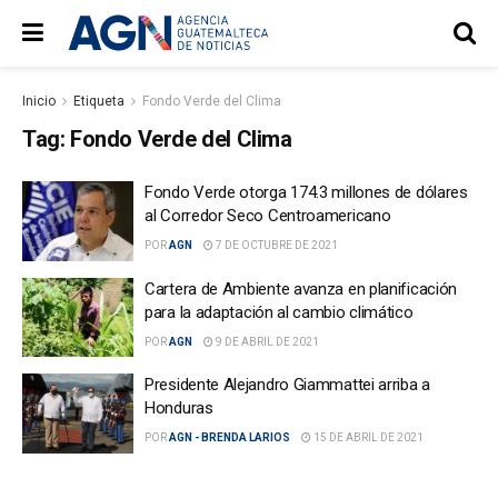
Inicio
Etiqueta
Fondo Verde del Clima
Tag:
Fondo Verde del Clima
Fondo Verde otorga 174.3 millones de dólares
al Corredor Seco Centroamericano
POR
AGN
7 DE OCTUBRE DE 2021
Cartera de Ambiente avanza en planificación
para la adaptación al cambio climático
POR
AGN
9 DE ABRIL DE 2021
Presidente Alejandro Giammattei arriba a
Honduras
POR
AGN - BRENDA LARIOS
15 DE ABRIL DE 2021